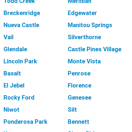
Todd Creek
Meridian
Breckenridge
Edgewater
Nueva Castle
Manitou Springs
Vail
Silverthorne
Glendale
Castle Pines Village
Lincoln Park
Monte Vista
Basalt
Penrose
El Jebel
Florence
Rocky Ford
Genesee
Niwot
Silt
Ponderosa Park
Bennett