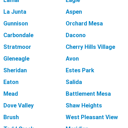
Lamar
Eagle
La Junta
Aspen
Gunnison
Orchard Mesa
Carbondale
Dacono
Stratmoor
Cherry Hills Village
Gleneagle
Avon
Sheridan
Estes Park
Eaton
Salida
Mead
Battlement Mesa
Dove Valley
Shaw Heights
Brush
West Pleasant View