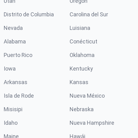
Utah
Oregón
Distrito de Columbia
Carolina del Sur
Nevada
Luisiana
Alabama
Conécticut
Puerto Rico
Oklahoma
Iowa
Kentucky
Arkansas
Kansas
Isla de Rode
Nueva México
Misisipi
Nebraska
Idaho
Nueva Hampshire
Maine
Hawái