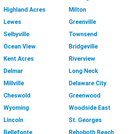
Highland Acres
Milton
Lewes
Greenville
Selbyville
Townsend
Ocean View
Bridgeville
Kent Acres
Riverview
Delmar
Long Neck
Millville
Delaware City
Cheswold
Greenwood
Wyoming
Woodside East
Lincoln
St. Georges
Bellefonte
Rehoboth Beach