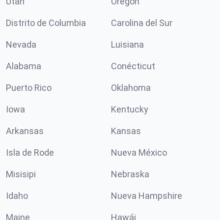
Utah
Oregón
Distrito de Columbia
Carolina del Sur
Nevada
Luisiana
Alabama
Conécticut
Puerto Rico
Oklahoma
Iowa
Kentucky
Arkansas
Kansas
Isla de Rode
Nueva México
Misisipi
Nebraska
Idaho
Nueva Hampshire
Maine
Hawái