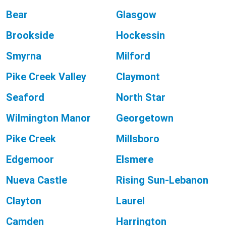
Bear
Glasgow
Brookside
Hockessin
Smyrna
Milford
Pike Creek Valley
Claymont
Seaford
North Star
Wilmington Manor
Georgetown
Pike Creek
Millsboro
Edgemoor
Elsmere
Nueva Castle
Rising Sun-Lebanon
Clayton
Laurel
Camden
Harrington