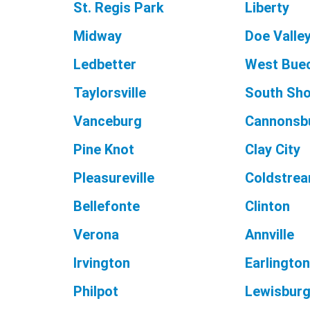
St. Regis Park
Liberty
Midway
Doe Valle
Ledbetter
West Bue
Taylorsville
South Sh
Vanceburg
Cannonsb
Pine Knot
Clay City
Pleasureville
Coldstre
Bellefonte
Clinton
Verona
Annville
Irvington
Earlingto
Philpot
Lewisbur