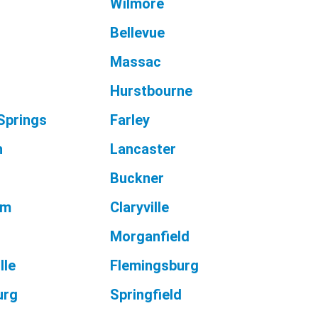
Wilmore
Bellevue
Massac
Hurstbourne
Springs
Farley
n
Lancaster
Buckner
am
Claryville
Morganfield
lle
Flemingsburg
urg
Springfield