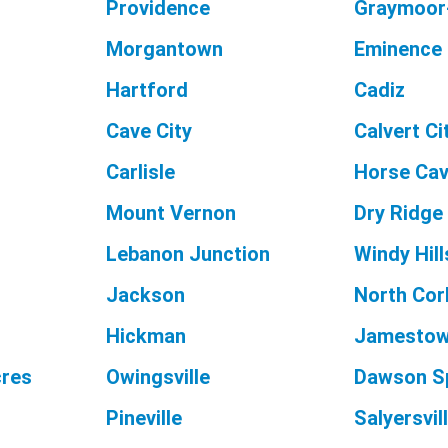
Providence
Graymoor
Morgantown
Eminence
Hartford
Cadiz
Cave City
Calvert Ci
Carlisle
Horse Ca
Mount Vernon
Dry Ridge
Lebanon Junction
Windy Hill
Jackson
North Cor
Hickman
Jamesto
cres
Owingsville
Dawson S
Pineville
Salyersvil