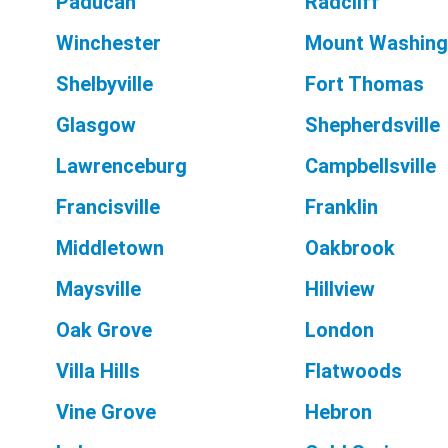
Paducah
Radcliff
Winchester
Mount Washing
Shelbyville
Fort Thomas
Glasgow
Shepherdsville
Lawrenceburg
Campbellsville
Francisville
Franklin
Middletown
Oakbrook
Maysville
Hillview
Oak Grove
London
Villa Hills
Flatwoods
Vine Grove
Hebron