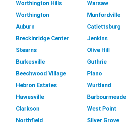
Worthington Hills
Warsaw
Worthington
Munfordville
Auburn
Catlettsburg
Breckinridge Center
Jenkins
Stearns
Olive Hill
Burkesville
Guthrie
Beechwood Village
Plano
Hebron Estates
Wurtland
Hawesville
Barbourmeade
Clarkson
West Point
Northfield
Silver Grove