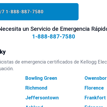
/7
1-888-887-7580
Necesita un Servicio de Emergencia Rápid
1-888-887-7580
ky
cistas de emergencia certificados de Kellogg Elect
uación.
Bowling Green
Owensbor
Richmond
Florence
Jeffersontown
Frankfort