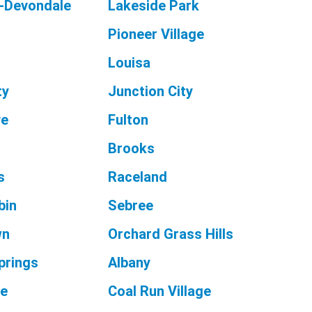
-Devondale
Lakeside Park
Pioneer Village
Louisa
ty
Junction City
ve
Fulton
Brooks
s
Raceland
bin
Sebree
wn
Orchard Grass Hills
prings
Albany
le
Coal Run Village