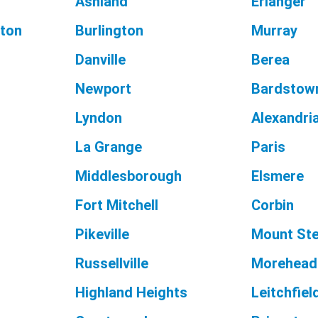
Ashland
Erlanger
ton
Burlington
Murray
Danville
Berea
Newport
Bardstow
Lyndon
Alexandri
La Grange
Paris
Middlesborough
Elsmere
Fort Mitchell
Corbin
Pikeville
Mount Ste
Russellville
Morehead
Highland Heights
Leitchfiel