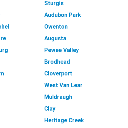
Sturgis
y
Audubon Park
chel
Owenton
ore
Augusta
urg
Pewee Valley
Brodhead
am
Cloverport
West Van Lear
Muldraugh
n
Clay
g
Heritage Creek