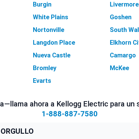
Burgin
Livermore
White Plains
Goshen
Nortonville
South Wal
Langdon Place
Elkhorn Ci
Nueva Castle
Camargo
Bromley
McKee
Evarts
ía—llama ahora a Kellogg Electric para un s
1-888-887-7580
 ORGULLO