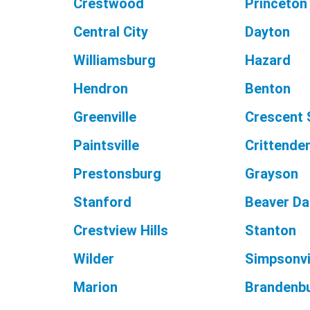
Crestwood
Princeton
Central City
Dayton
Williamsburg
Hazard
Hendron
Benton
Greenville
Crescent 
Paintsville
Crittende
Prestonsburg
Grayson
Stanford
Beaver D
Crestview Hills
Stanton
Wilder
Simpsonvi
Marion
Brandenb