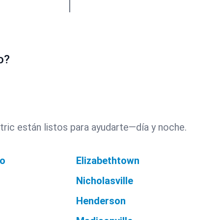
o?
ric están listos para ayudarte—día y noche.
o
Elizabethtown
Nicholasville
Henderson