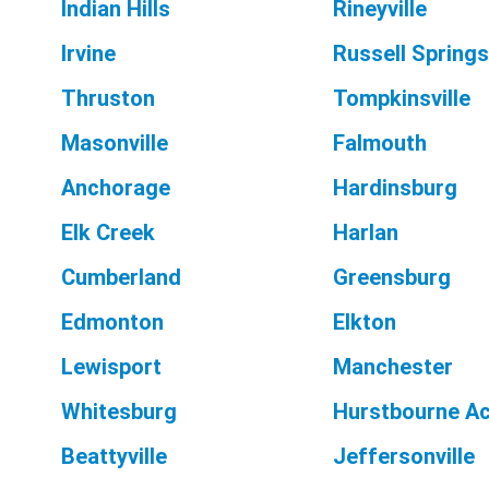
Indian Hills
Rineyville
Irvine
Russell Springs
Thruston
Tompkinsville
Masonville
Falmouth
Anchorage
Hardinsburg
Elk Creek
Harlan
Cumberland
Greensburg
Edmonton
Elkton
Lewisport
Manchester
Whitesburg
Hurstbourne A
Beattyville
Jeffersonville