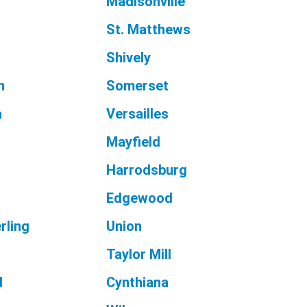
Madisonville
St. Matthews
Shively
n
Somerset
a
Versailles
Mayfield
Harrodsburg
Edgewood
rling
Union
Taylor Mill
d
Cynthiana