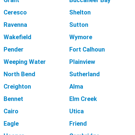
Grant
Buccaneer Bay
Ceresco
Shelton
Ravenna
Sutton
Wakefield
Wymore
Pender
Fort Calhoun
Weeping Water
Plainview
North Bend
Sutherland
Creighton
Alma
Bennet
Elm Creek
Cairo
Utica
Eagle
Friend