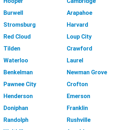
Hooper
Cambridge
Burwell
Arapahoe
Stromsburg
Harvard
Red Cloud
Loup City
Tilden
Crawford
Waterloo
Laurel
Benkelman
Newman Grove
Pawnee City
Crofton
Henderson
Emerson
Doniphan
Franklin
Randolph
Rushville