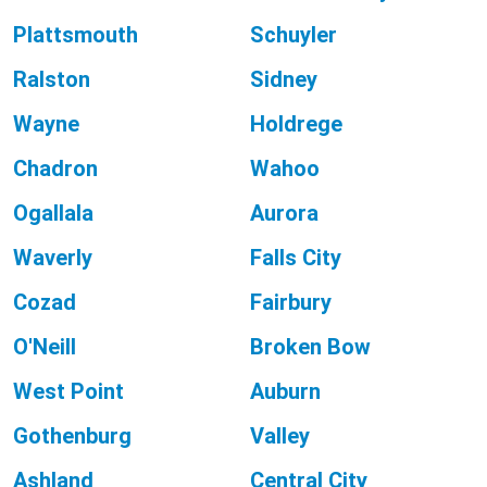
Plattsmouth
Schuyler
Ralston
Sidney
Wayne
Holdrege
Chadron
Wahoo
Ogallala
Aurora
Waverly
Falls City
Cozad
Fairbury
O'Neill
Broken Bow
West Point
Auburn
Gothenburg
Valley
Ashland
Central City