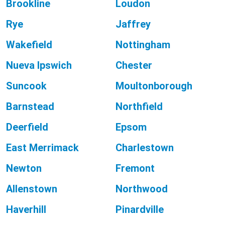
Brookline
Loudon
Rye
Jaffrey
Wakefield
Nottingham
Nueva Ipswich
Chester
Suncook
Moultonborough
Barnstead
Northfield
Deerfield
Epsom
East Merrimack
Charlestown
Newton
Fremont
Allenstown
Northwood
Haverhill
Pinardville