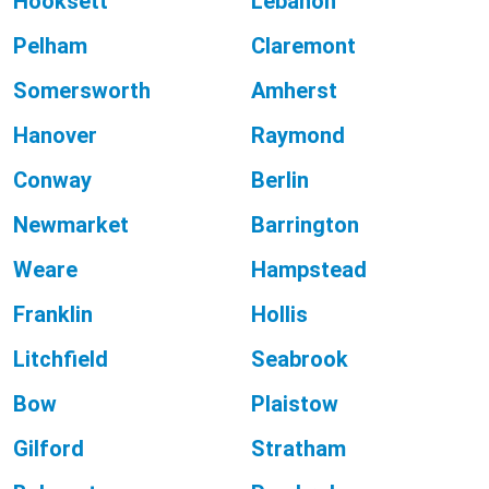
Hooksett
Lebanon
Pelham
Claremont
Somersworth
Amherst
Hanover
Raymond
Conway
Berlin
Newmarket
Barrington
Weare
Hampstead
Franklin
Hollis
Litchfield
Seabrook
Bow
Plaistow
Gilford
Stratham