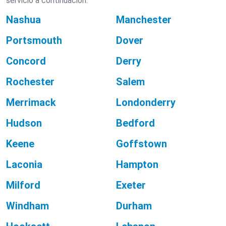
servicio a continuación.
Nashua
Manchester
Portsmouth
Dover
Concord
Derry
Rochester
Salem
Merrimack
Londonderry
Hudson
Bedford
Keene
Goffstown
Laconia
Hampton
Milford
Exeter
Windham
Durham