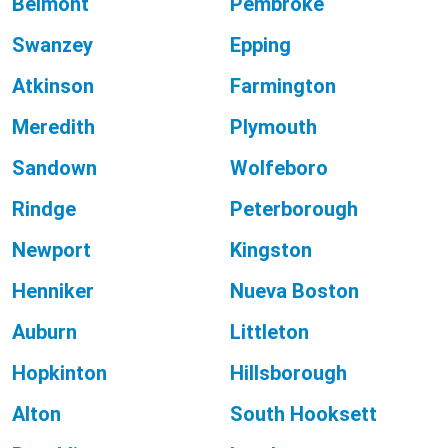
Belmont
Pembroke
Swanzey
Epping
Atkinson
Farmington
Meredith
Plymouth
Sandown
Wolfeboro
Rindge
Peterborough
Newport
Kingston
Henniker
Nueva Boston
Auburn
Littleton
Hopkinton
Hillsborough
Alton
South Hooksett