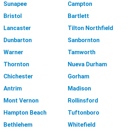
Sunapee
Campton
Bristol
Bartlett
Lancaster
Tilton Northfield
Dunbarton
Sanbornton
Warner
Tamworth
Thornton
Nueva Durham
Chichester
Gorham
Antrim
Madison
Mont Vernon
Rollinsford
Hampton Beach
Tuftonboro
Bethlehem
Whitefield