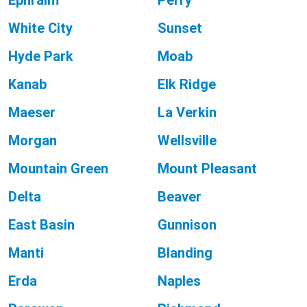
Ephraim
Perry
White City
Sunset
Hyde Park
Moab
Kanab
Elk Ridge
Maeser
La Verkin
Morgan
Wellsville
Mountain Green
Mount Pleasant
Delta
Beaver
East Basin
Gunnison
Manti
Blanding
Erda
Naples