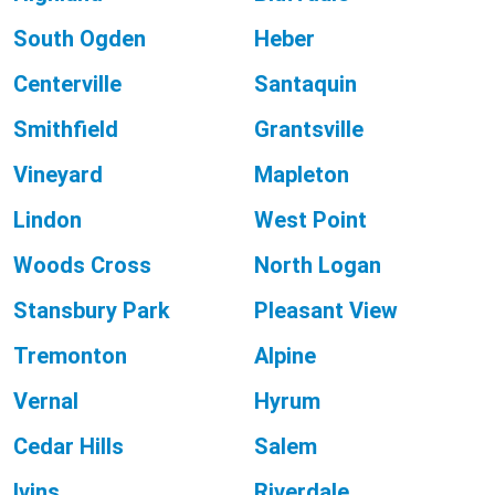
South Ogden
Heber
Centerville
Santaquin
Smithfield
Grantsville
Vineyard
Mapleton
Lindon
West Point
Woods Cross
North Logan
Stansbury Park
Pleasant View
Tremonton
Alpine
Vernal
Hyrum
Cedar Hills
Salem
Ivins
Riverdale