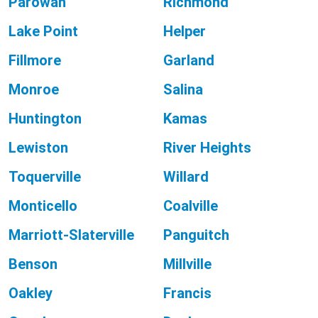
Parowan
Richmond
Lake Point
Helper
Fillmore
Garland
Monroe
Salina
Huntington
Kamas
Lewiston
River Heights
Toquerville
Willard
Monticello
Coalville
Marriott-Slaterville
Panguitch
Benson
Millville
Oakley
Francis