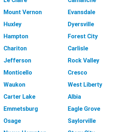
Le Claire
Camanche
Mount Vernon
Evansdale
Huxley
Dyersville
Hampton
Forest City
Chariton
Carlisle
Jefferson
Rock Valley
Monticello
Cresco
Waukon
West Liberty
Carter Lake
Albia
Emmetsburg
Eagle Grove
Osage
Saylorville