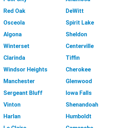
Red Oak
DeWitt
Osceola
Spirit Lake
Algona
Sheldon
Winterset
Centerville
Clarinda
Tiffin
Windsor Heights
Cherokee
Manchester
Glenwood
Sergeant Bluff
Iowa Falls
Vinton
Shenandoah
Harlan
Humboldt