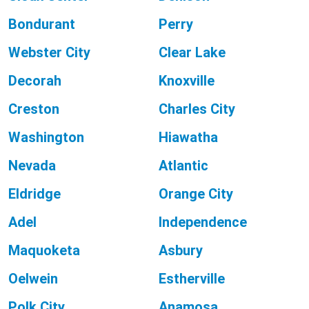
Bondurant
Perry
Webster City
Clear Lake
Decorah
Knoxville
Creston
Charles City
Washington
Hiawatha
Nevada
Atlantic
Eldridge
Orange City
Adel
Independence
Maquoketa
Asbury
Oelwein
Estherville
Polk City
Anamosa