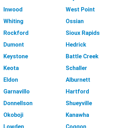
Inwood
West Point
Whiting
Ossian
Rockford
Sioux Rapids
Dumont
Hedrick
Keystone
Battle Creek
Keota
Schaller
Eldon
Alburnett
Garnavillo
Hartford
Donnellson
Shueyville
Okoboji
Kanawha
Lowden
Coggon