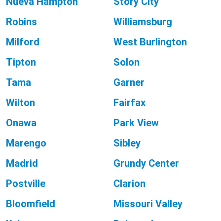
Nueva Hampton
Story City
Robins
Williamsburg
Milford
West Burlington
Tipton
Solon
Tama
Garner
Wilton
Fairfax
Onawa
Park View
Marengo
Sibley
Madrid
Grundy Center
Postville
Clarion
Bloomfield
Missouri Valley