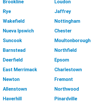
Brookline
Loudon
Rye
Jaffrey
Wakefield
Nottingham
Nueva Ipswich
Chester
Suncook
Moultonborough
Barnstead
Northfield
Deerfield
Epsom
East Merrimack
Charlestown
Newton
Fremont
Allenstown
Northwood
Haverhill
Pinardville