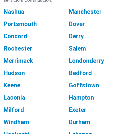
servicio a continuación.
Nashua
Manchester
Portsmouth
Dover
Concord
Derry
Rochester
Salem
Merrimack
Londonderry
Hudson
Bedford
Keene
Goffstown
Laconia
Hampton
Milford
Exeter
Windham
Durham