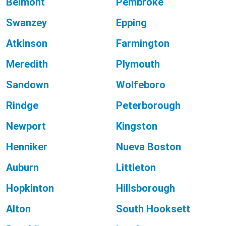
Belmont
Pembroke
Swanzey
Epping
Atkinson
Farmington
Meredith
Plymouth
Sandown
Wolfeboro
Rindge
Peterborough
Newport
Kingston
Henniker
Nueva Boston
Auburn
Littleton
Hopkinton
Hillsborough
Alton
South Hooksett