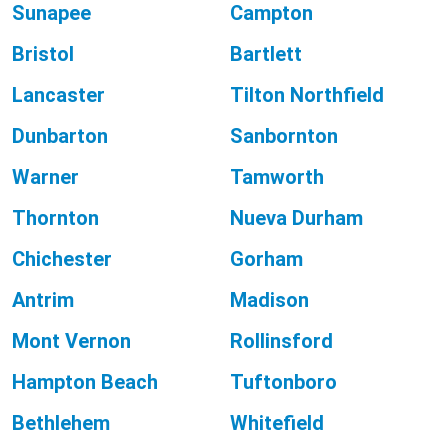
Sunapee
Campton
Bristol
Bartlett
Lancaster
Tilton Northfield
Dunbarton
Sanbornton
Warner
Tamworth
Thornton
Nueva Durham
Chichester
Gorham
Antrim
Madison
Mont Vernon
Rollinsford
Hampton Beach
Tuftonboro
Bethlehem
Whitefield