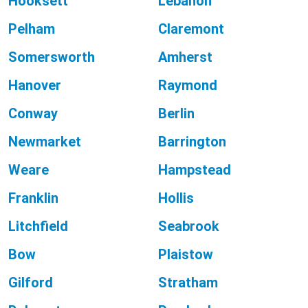
Hooksett
Lebanon
Pelham
Claremont
Somersworth
Amherst
Hanover
Raymond
Conway
Berlin
Newmarket
Barrington
Weare
Hampstead
Franklin
Hollis
Litchfield
Seabrook
Bow
Plaistow
Gilford
Stratham