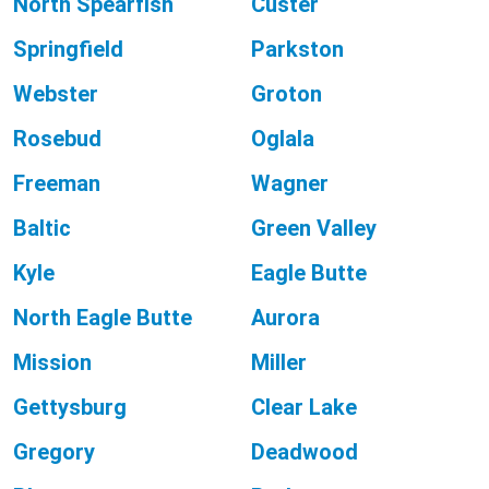
North Spearfish
Custer
Springfield
Parkston
Webster
Groton
Rosebud
Oglala
Freeman
Wagner
Baltic
Green Valley
Kyle
Eagle Butte
North Eagle Butte
Aurora
Mission
Miller
Gettysburg
Clear Lake
Gregory
Deadwood