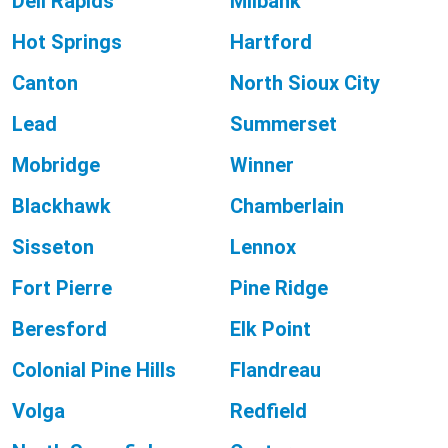
Dell Rapids
Milbank
Hot Springs
Hartford
Canton
North Sioux City
Lead
Summerset
Mobridge
Winner
Blackhawk
Chamberlain
Sisseton
Lennox
Fort Pierre
Pine Ridge
Beresford
Elk Point
Colonial Pine Hills
Flandreau
Volga
Redfield