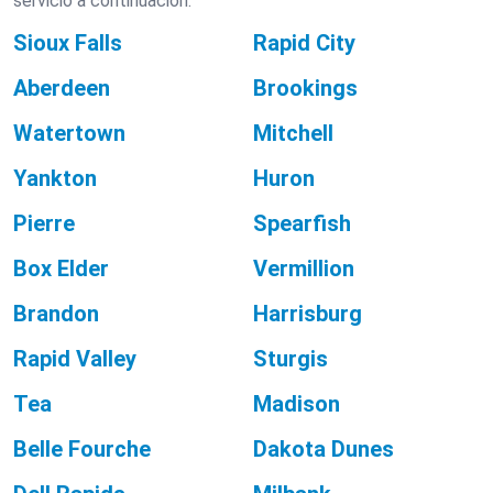
servicio a continuación.
Sioux Falls
Rapid City
Aberdeen
Brookings
Watertown
Mitchell
Yankton
Huron
Pierre
Spearfish
Box Elder
Vermillion
Brandon
Harrisburg
Rapid Valley
Sturgis
Tea
Madison
Belle Fourche
Dakota Dunes