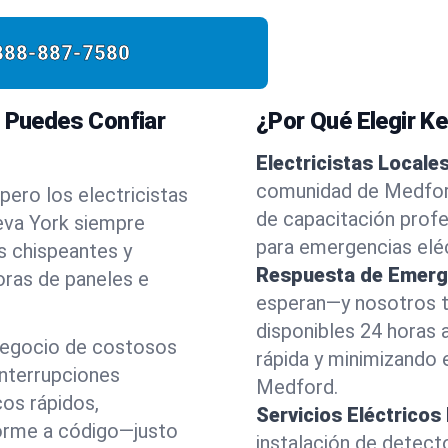
888-887-7580
e Puedes Confiar
¿Por Qué Elegir Ke
Electricistas Locale
comunidad de Medford
pero los electricistas
de capacitación prof
eva York siempre
para emergencias eléc
 chispeantes y
Respuesta de Emerg
ras de paneles e
esperan—y nosotros t
disponibles 24 horas a
negocio de costosos
rápida y minimizando 
interrupciones
Medford.
cos rápidos,
Servicios Eléctricos 
orme a código—justo
instalación de detec